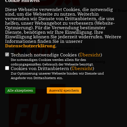
Cookie Hinweis
Diese Webseite verwendet Cookies, die notwendig
Christlich Demokratische Arbeitnehmerschaft Landesverband Bra
sind, um die Webseite zu nutzen. Weiterhin
Vorsitzender:
Dr. Alexander Börger
verwenden wir Dienste von Drittanbietern, die uns
helfen, unser Webangebot zu verbessern (Website-
Optmierung). Für die Verwendung bestimmter
Dienste, benötigen wir Ihre Einwilligung. Ihre
Einwilligung können Sie jederzeit widerrufen. Weitere
Informationen finden Sie in unserer
Datenschutzerklärung
.
Technisch notwendige Cookies (
Übersicht
)
Die notwendigen Cookies werden allein für den
Mittelstandsvereinigung Landesverband Braunschweig
ordnungsgemäßen Gebrauch der Webseite benötigt.
Cookies von Drittanbietern (
Übersicht
)
Landesvorsitzender: Tobias Bopp
Zur Optimierung unserer Webseite binden wir Dienste und
Angebote von Drittanbietern ein.
Alle akzeptieren
Auswahl speichern