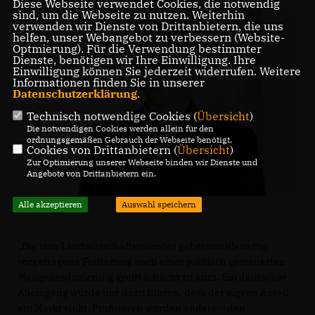
Diese Webseite verwendet Cookies, die notwendig
sind, um die Webseite zu nutzen. Weiterhin
verwenden wir Dienste von Drittanbietern, die uns
helfen, unser Webangebot zu verbessern (Website-
Optmierung). Für die Verwendung bestimmter
Dienste, benötigen wir Ihre Einwilligung. Ihre
Einwilligung können Sie jederzeit widerrufen. Weitere
Informationen finden Sie in unserer
Datenschutzerklärung
.
Technisch notwendige Cookies (
Übersicht
)
Die notwendigen Cookies werden allein für den
ordnungsgemäßen Gebrauch der Webseite benötigt.
Cookies von Drittanbietern (
Übersicht
)
Zur Optimierung unserer Webseite binden wir Dienste und
Angebote von Drittanbietern ein.
Alle akzeptieren
Auswahl speichern
Die vom Landwirtschaftsminister gebetsmühlenartig
vorgetragene Forderung nach einer politisch gesteuerten
Mengenreduzierung greift schlicht zu kurz. Ein deutscher
Alleingang würde nur dazu führen, dass der eigene Anteil
am Markt sinkt. Profitieren würden andere – den