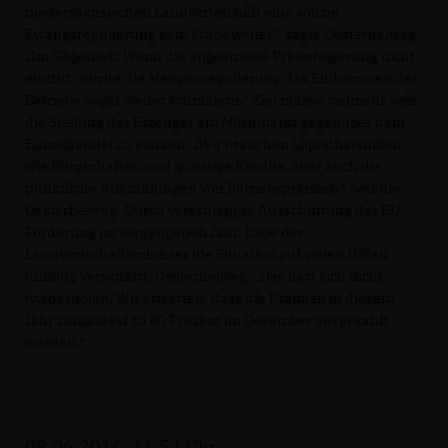
niedersächsischen Landwirten hilft eine solche
Zwangsregulierung kein Stück weiter“, sagte Oesterhelweg.
Im Gegenteil: Wenn die angestrebte Preissteigerung nicht
eintritt, würde die Mengenregulierung das Einkommen der
Betriebe sogar weiter schmälern.“ Ziel müsse vielmehr sein,
die Stellung der Erzeuger am Milchmarkt gegenüber dem
Einzelhandel zu stärken. „Wir brauchen Liquiditätshilfen
wie Bürgschaften und günstige Kredite, aber auch die
pünktliche Auszahlungen von Betriebsprämien“, betonte
Oesterhelweg. Durch verschleppte Ausschüttung der EU-
Förderung im vergangenen Jahr, habe der
Landwirtschaftsminister die Situation auf vielen Höfen
unnötig verschärft. Oesterhelweg: „Das darf sich nicht
wiederholen. Wir erwarten, dass die Prämien in diesem
Jahr zumindest zu 80 Prozent im Dezember ausgezahlt
werden.“
08.06.2016, 11:54 Uhr