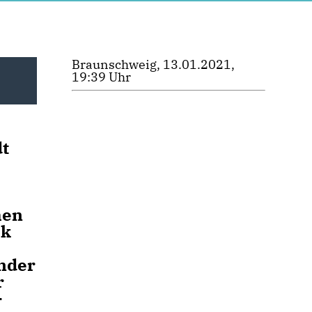
Braunschweig, 13.01.2021,
19:39 Uhr
dt
hen
ok
ender
r
-