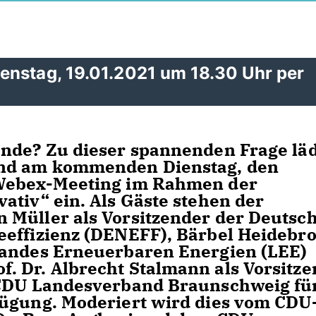
nstag, 19.01.2021 um 18.30 Uhr per
ende? Zu dieser spannenden Frage lä
and am kommenden Dienstag, den
 Webex-Meeting im Rahmen der
ativ“ ein. Als Gäste stehen der
 Müller als Vorsitzender der Deutsc
eeffizienz (DENEFF), Bärbel Heidebr
bandes Erneuerbaren Energien (LEE)
. Dr. Albrecht Stalmann als Vorsitz
 CDU Landesverband Braunschweig fü
fügung. Moderiert wird dies vom CDU