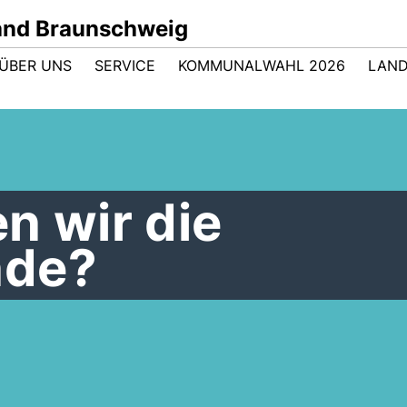
nd Braunschweig
ÜBER UNS
SERVICE
KOMMUNALWAHL 2026
LAND
n wir die
nde?