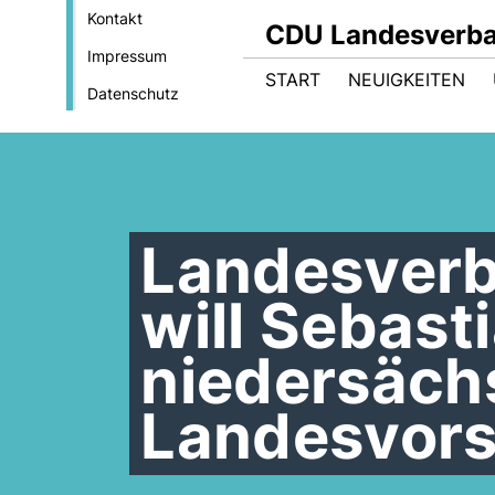
Kontakt
CDU Landesverba
Impressum
START
NEUIGKEITEN
Datenschutz
Landesver
will Sebast
niedersäch
Landesvors