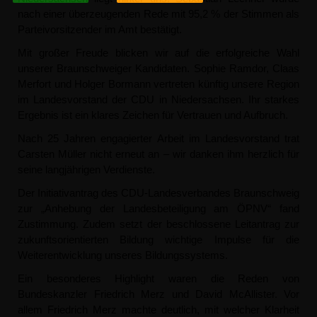
nach einer überzeugenden Rede mit 95,2 % der Stimmen als
Parteivorsitzender im Amt bestätigt.
Mit großer Freude blicken wir auf die erfolgreiche Wahl
unserer Braunschweiger Kandidaten. Sophie Ramdor, Claas
Merfort und Holger Bormann vertreten künftig unsere Region
im Landesvorstand der CDU in Niedersachsen. Ihr starkes
Ergebnis ist ein klares Zeichen für Vertrauen und Aufbruch.
Nach 25 Jahren engagierter Arbeit im Landesvorstand trat
Carsten Müller nicht erneut an – wir danken ihm herzlich für
seine langjährigen Verdienste.
Der Initiativantrag des CDU-Landesverbandes Braunschweig
zur „Anhebung der Landesbeteiligung am ÖPNV“ fand
Zustimmung. Zudem setzt der beschlossene Leitantrag zur
zukunftsorientierten Bildung wichtige Impulse für die
Weiterentwicklung unseres Bildungssystems.
Ein besonderes Highlight waren die Reden von
Bundeskanzler Friedrich Merz und David McAllister. Vor
allem Friedrich Merz machte deutlich, mit welcher Klarheit