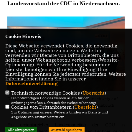
Landesvorstand der CDU in Niedersachsen.
Cookie Hinweis
Diese Webseite verwendet Cookies, die notwendig
sind, um die Webseite zu nutzen. Weiterhin
verwenden wir Dienste von Drittanbietern, die uns
helfen, unser Webangebot zu verbessern (Website-
Optmierung). Für die Verwendung bestimmter
Dienste, benötigen wir Ihre Einwilligung. Ihre
Einwilligung können Sie jederzeit widerrufen. Weitere
Informationen finden Sie in unserer
Datenschutzerklärung
.
Technisch notwendige Cookies (
Übersicht
)
Die notwendigen Cookies werden allein für den
Die Delegierten und Gäste des CDU LV Braunschweig auf
ordnungsgemäßen Gebrauch der Webseite benötigt.
dem Parteitag der CDU in Niedersachsen in Osnabrück
Cookies von Drittanbietern (
Übersicht
)
Zur Optimierung unserer Webseite binden wir Dienste und
Angebote von Drittanbietern ein.
Ein ereignisreicher Landesparteitag der CDU in
Alle akzeptieren
Auswahl speichern
Niedersachsen liegt hinter uns. Sebastian Lechner wurde